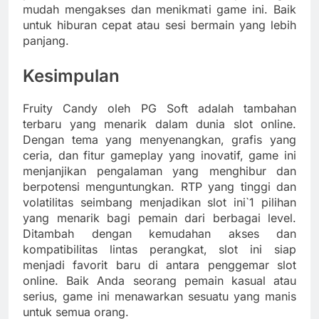
mudah mengakses dan menikmati game ini. Baik
untuk hiburan cepat atau sesi bermain yang lebih
panjang.
Kesimpulan
Fruity Candy oleh PG Soft adalah tambahan
terbaru yang menarik dalam dunia slot online.
Dengan tema yang menyenangkan, grafis yang
ceria, dan fitur gameplay yang inovatif, game ini
menjanjikan pengalaman yang menghibur dan
berpotensi menguntungkan. RTP yang tinggi dan
volatilitas seimbang menjadikan slot ini`1 pilihan
yang menarik bagi pemain dari berbagai level.
Ditambah dengan kemudahan akses dan
kompatibilitas lintas perangkat, slot ini siap
menjadi favorit baru di antara penggemar slot
online. Baik Anda seorang pemain kasual atau
serius, game ini menawarkan sesuatu yang manis
untuk semua orang.