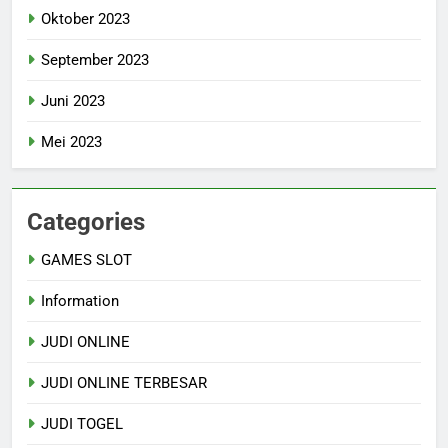
Oktober 2023
September 2023
Juni 2023
Mei 2023
Categories
GAMES SLOT
Information
JUDI ONLINE
JUDI ONLINE TERBESAR
JUDI TOGEL