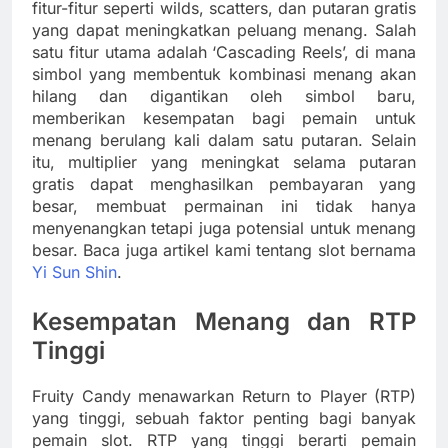
fitur-fitur seperti wilds, scatters, dan putaran gratis
yang dapat meningkatkan peluang menang. Salah
satu fitur utama adalah ‘Cascading Reels’, di mana
simbol yang membentuk kombinasi menang akan
hilang dan digantikan oleh simbol baru,
memberikan kesempatan bagi pemain untuk
menang berulang kali dalam satu putaran. Selain
itu, multiplier yang meningkat selama putaran
gratis dapat menghasilkan pembayaran yang
besar, membuat permainan ini tidak hanya
menyenangkan tetapi juga potensial untuk menang
besar. Baca juga artikel kami tentang slot bernama
Yi Sun Shin
.
Kesempatan Menang dan RTP
Tinggi
Fruity Candy menawarkan Return to Player (RTP)
yang tinggi, sebuah faktor penting bagi banyak
pemain slot. RTP yang tinggi berarti pemain