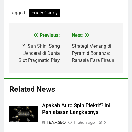
Tagged:
Fruity Candy
Previous:
Next:
Navigasi
pos
Yi Sun Shin: Sang
Strategi Menang di
Jenderal di Dunia
Pyramid Bonanza:
Slot Pragmatic Play
Rahasia Para Firaun
Related News
Apakah Auto Spin Efektif? Ini
Penjelasan Lengkapnya
TEAMSEO
1 tahun ago
0