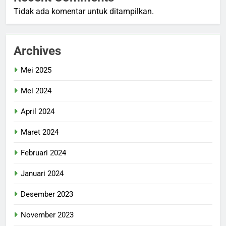
Tidak ada komentar untuk ditampilkan.
Archives
Mei 2025
Mei 2024
April 2024
Maret 2024
Februari 2024
Januari 2024
Desember 2023
November 2023