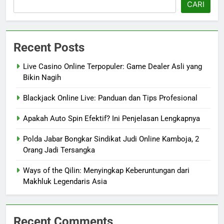
CARI
Recent Posts
Live Casino Online Terpopuler: Game Dealer Asli yang
Bikin Nagih
Blackjack Online Live: Panduan dan Tips Profesional
Apakah Auto Spin Efektif? Ini Penjelasan Lengkapnya
Polda Jabar Bongkar Sindikat Judi Online Kamboja, 2
Orang Jadi Tersangka
Ways of the Qilin: Menyingkap Keberuntungan dari
Makhluk Legendaris Asia
Recent Comments