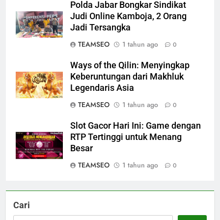
Polda Jabar Bongkar Sindikat
Judi Online Kamboja, 2 Orang
Jadi Tersangka
TEAMSEO
1 tahun ago
0
Ways of the Qilin: Menyingkap
Keberuntungan dari Makhluk
Legendaris Asia
TEAMSEO
1 tahun ago
0
Slot Gacor Hari Ini: Game dengan
RTP Tertinggi untuk Menang
Besar
TEAMSEO
1 tahun ago
0
Cari