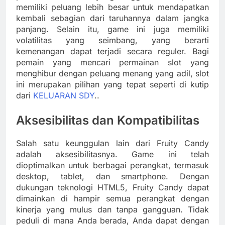
memiliki peluang lebih besar untuk mendapatkan
kembali sebagian dari taruhannya dalam jangka
panjang. Selain itu, game ini juga memiliki
volatilitas yang seimbang, yang berarti
kemenangan dapat terjadi secara reguler. Bagi
pemain yang mencari permainan slot yang
menghibur dengan peluang menang yang adil, slot
ini merupakan pilihan yang tepat seperti di kutip
dari
KELUARAN SDY
..
Aksesibilitas dan Kompatibilitas
Salah satu keunggulan lain dari Fruity Candy
adalah aksesibilitasnya. Game ini telah
dioptimalkan untuk berbagai perangkat, termasuk
desktop, tablet, dan smartphone. Dengan
dukungan teknologi HTML5, Fruity Candy dapat
dimainkan di hampir semua perangkat dengan
kinerja yang mulus dan tanpa gangguan. Tidak
peduli di mana Anda berada, Anda dapat dengan