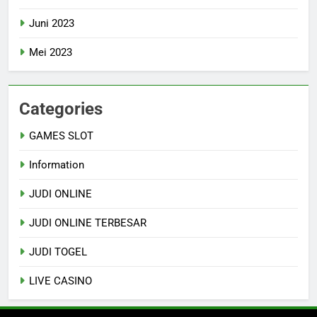
Juni 2023
Mei 2023
Categories
GAMES SLOT
Information
JUDI ONLINE
JUDI ONLINE TERBESAR
JUDI TOGEL
LIVE CASINO