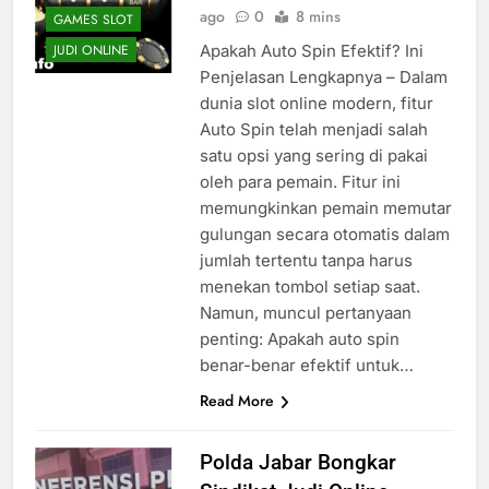
ago
0
8 mins
GAMES SLOT
Apakah Auto Spin Efektif? Ini
JUDI ONLINE
Penjelasan Lengkapnya – Dalam
dunia slot online modern, fitur
Auto Spin telah menjadi salah
satu opsi yang sering di pakai
oleh para pemain. Fitur ini
memungkinkan pemain memutar
gulungan secara otomatis dalam
jumlah tertentu tanpa harus
menekan tombol setiap saat.
Namun, muncul pertanyaan
penting: Apakah auto spin
benar-benar efektif untuk…
Read More
Polda Jabar Bongkar