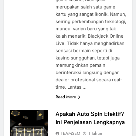
merupakan salah satu game
kartu yang sangat ikonik. Namun,
seiring perkembangan teknologi,
muncul varian baru yang tak
kalah menarik: Blackjack Online
Live. Tidak hanya menghadirkan
sensasi bermain seperti di
kasino sungguhan, tetapi juga
memungkinkan pemain
berinteraksi langsung dengan
dealer profesional secara real-
time. Lantas,…
Read More
Apakah Auto Spin Efektif?
Ini Penjelasan Lengkapnya
TEAMSEO
1 tahun