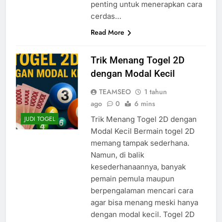
penting untuk menerapkan cara
cerdas…
Read More
Trik Menang Togel 2D
dengan Modal Kecil
TEAMSEO
1 tahun
ago
0
6 mins
Trik Menang Togel 2D dengan
JUDI TOGEL
Modal Kecil Bermain togel 2D
memang tampak sederhana.
Namun, di balik
kesederhanaannya, banyak
pemain pemula maupun
berpengalaman mencari cara
agar bisa menang meski hanya
dengan modal kecil. Togel 2D