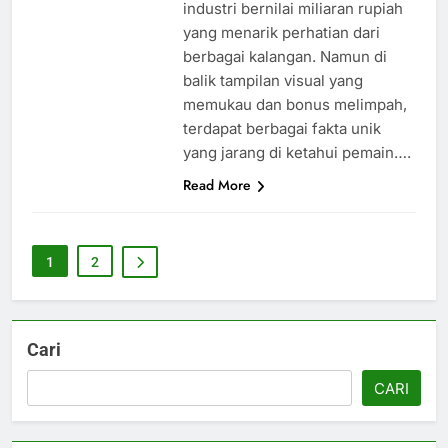
industri bernilai miliaran rupiah
yang menarik perhatian dari
berbagai kalangan. Namun di
balik tampilan visual yang
memukau dan bonus melimpah,
terdapat berbagai fakta unik
yang jarang di ketahui pemain….
Read More
1
2
Cari
CARI