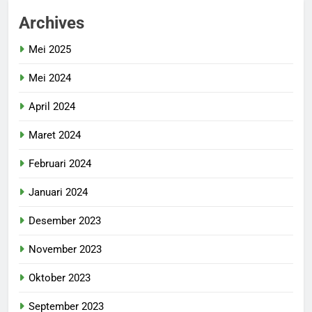
Archives
Mei 2025
Mei 2024
April 2024
Maret 2024
Februari 2024
Januari 2024
Desember 2023
November 2023
Oktober 2023
September 2023