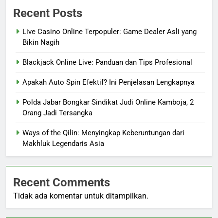
Recent Posts
Live Casino Online Terpopuler: Game Dealer Asli yang
Bikin Nagih
Blackjack Online Live: Panduan dan Tips Profesional
Apakah Auto Spin Efektif? Ini Penjelasan Lengkapnya
Polda Jabar Bongkar Sindikat Judi Online Kamboja, 2
Orang Jadi Tersangka
Ways of the Qilin: Menyingkap Keberuntungan dari
Makhluk Legendaris Asia
Recent Comments
Tidak ada komentar untuk ditampilkan.