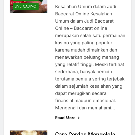
Kesalahan Umum dalam Judi
LIVE CASINO
Baccarat Online Kesalahan
Umum dalam Judi Baccarat
Online – Baccarat online
merupakan salah satu permainan
kasino yang paling populer
karena mudah dimainkan dan
menawarkan peluang menang
yang relatif tinggi. Meski terlihat
sederhana, banyak pemain
terutama pemula sering terjebak
dalam sejumlah kesalahan yang
dapat merugikan secara
finansial maupun emosional.
Mengenali dan memahami…
Read More
Cara Cerdas Mengelola