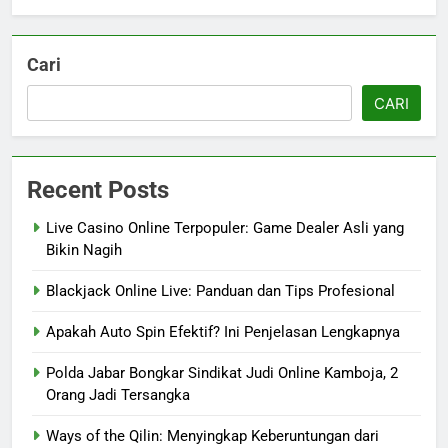
Cari
CARI
Recent Posts
Live Casino Online Terpopuler: Game Dealer Asli yang
Bikin Nagih
Blackjack Online Live: Panduan dan Tips Profesional
Apakah Auto Spin Efektif? Ini Penjelasan Lengkapnya
Polda Jabar Bongkar Sindikat Judi Online Kamboja, 2
Orang Jadi Tersangka
Ways of the Qilin: Menyingkap Keberuntungan dari