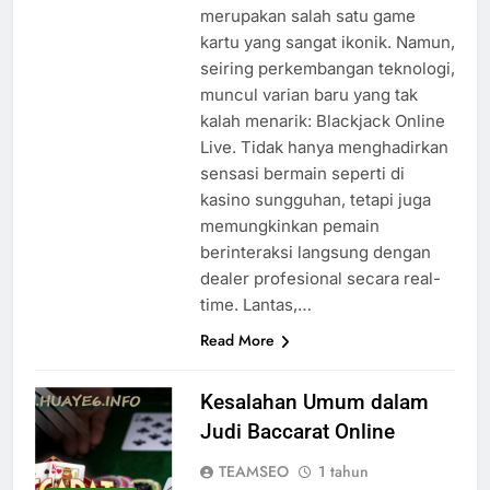
merupakan salah satu game
kartu yang sangat ikonik. Namun,
seiring perkembangan teknologi,
muncul varian baru yang tak
kalah menarik: Blackjack Online
Live. Tidak hanya menghadirkan
sensasi bermain seperti di
kasino sungguhan, tetapi juga
memungkinkan pemain
berinteraksi langsung dengan
dealer profesional secara real-
time. Lantas,…
Read More
Kesalahan Umum dalam
Judi Baccarat Online
TEAMSEO
1 tahun