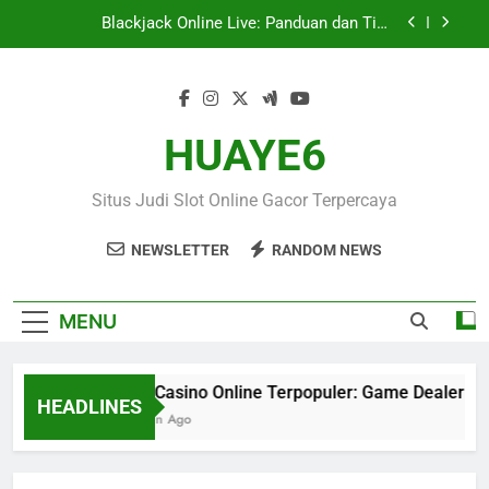
Skip
Blackjack Online Live: Panduan dan Tips
to
Profesional
content
Apakah Auto Spin Efektif? Ini Penjelasan
Lengkapnya
Polda Jabar Bongkar Sindikat Judi Online
Kamboja, 2 Orang Jadi Tersangka
HUAYE6
Live Casino Online Terpopuler: Game Dealer Asli
yang Bikin Nagih
Situs Judi Slot Online Gacor Terpercaya
Blackjack Online Live: Panduan dan Tips
Profesional
NEWSLETTER
RANDOM NEWS
Apakah Auto Spin Efektif? Ini Penjelasan
Lengkapnya
Polda Jabar Bongkar Sindikat Judi Online
MENU
Kamboja, 2 Orang Jadi Tersangka
Live Casino Online Terpopuler: Game Dealer Asli 
HEADLINES
1 Tahun Ago