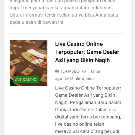
integritas permainan dan potensi penipuan online
dapat menyebabkan keraguan dalam industri ini.
Untuk informasi terkini selanjutnya bisa Anda baca
pada ulasan di bawah ini.
Live Casino Online
Terpopuler: Game Dealer
Asli yang Bikin Nagih
TEAMSEO
1 tahun
ago
0
6 mins
LIVE CASINO
Live Casino Online Terpopuler:
Game Dealer Asli yang Bikin
Nagih. Pengalaman Baru dalam
Dunia Judi Online Dalam era
digital yang terus berkembang,
live casino online telah
merevolusi cara orang berjudi.