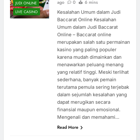
ago
0
6 mins
JUDI ONLINE
Kesalahan Umum dalam Judi
LIVE CASINO
Baccarat Online Kesalahan
Umum dalam Judi Baccarat
Online – Baccarat online
merupakan salah satu permainan
kasino yang paling populer
karena mudah dimainkan dan
menawarkan peluang menang
yang relatif tinggi. Meski terlihat
sederhana, banyak pemain
terutama pemula sering terjebak
dalam sejumlah kesalahan yang
dapat merugikan secara
finansial maupun emosional.
Mengenali dan memahami…
Read More