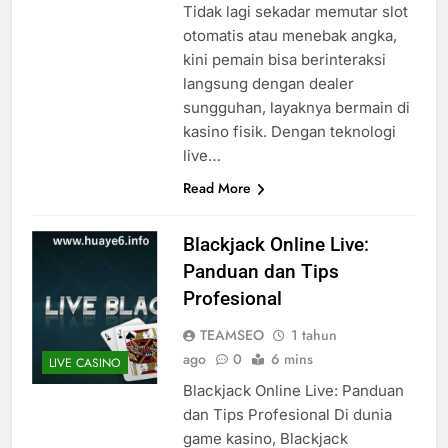
Tidak lagi sekadar memutar slot
otomatis atau menebak angka,
kini pemain bisa berinteraksi
langsung dengan dealer
sungguhan, layaknya bermain di
kasino fisik. Dengan teknologi
live…
Read More
Blackjack Online Live:
Panduan dan Tips
Profesional
TEAMSEO
1 tahun
ago
0
6 mins
LIVE CASINO
Blackjack Online Live: Panduan
dan Tips Profesional Di dunia
game kasino, Blackjack