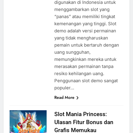
digunakan di Indonesia untuk
menggambarkan slot yang
“panas” atau memiliki tingkat
kemenangan yang tinggi. Slot
demo adalah versi permainan
yang tidak mengharuskan
pemain untuk bertaruh dengan
uang sungguhan,
memungkinkan mereka untuk
merasakan permainan tanpa
resiko kehilangan uang.
Penggunaan slot demo sangat
populer…
Read More
Slot Mania Princess:
Ulasan Fitur Bonus dan
Grafis Memukau