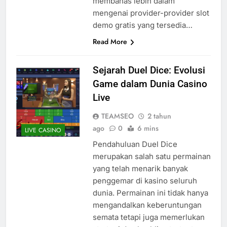
membahas lebih dalam
mengenai provider-provider slot
demo gratis yang tersedia…
Read More
Sejarah Duel Dice: Evolusi
Game dalam Dunia Casino
Live
TEAMSEO
2 tahun
ago
0
6 mins
LIVE CASINO
Pendahuluan Duel Dice
merupakan salah satu permainan
yang telah menarik banyak
penggemar di kasino seluruh
dunia. Permainan ini tidak hanya
mengandalkan keberuntungan
semata tetapi juga memerlukan