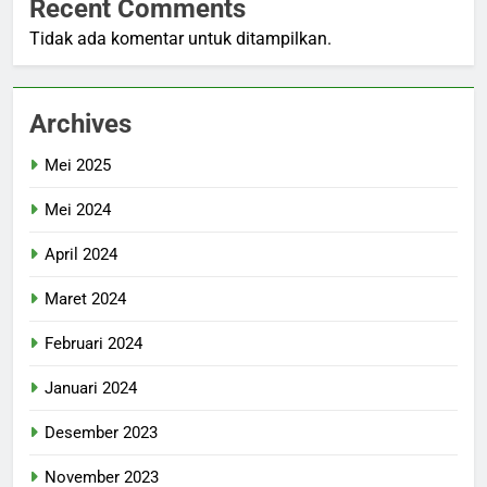
Recent Comments
Tidak ada komentar untuk ditampilkan.
Archives
Mei 2025
Mei 2024
April 2024
Maret 2024
Februari 2024
Januari 2024
Desember 2023
November 2023