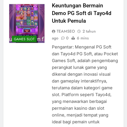
Keuntungan Bermain
Demo PG Soft di Tayo4d
Untuk Pemula
TEAMSEO
2 tahun
ago
0
6 mins
GAMES SLOT
Pengantar: Mengenal PG Soft
dan Tayo4d PG Soft, atau Pocket
Games Soft, adalah pengembang
perangkat lunak game yang
dikenal dengan inovasi visual
dan gameplay interaktifnya,
terutama dalam kategori game
slot. Platform seperti Tayo4d,
yang menawarkan berbagai
permainan kasino dan slot
online, menjadi tempat yang
ideal bagi pemain untuk