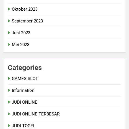
Oktober 2023
September 2023
Juni 2023
Mei 2023
Categories
GAMES SLOT
Information
JUDI ONLINE
JUDI ONLINE TERBESAR
JUDI TOGEL